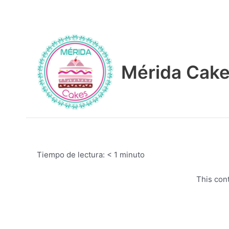
Ir
al
contenido
Mérida Cak
Tiempo de lectura:
< 1
minuto
This con